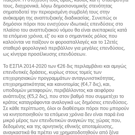
τους, διαχρονικά, λόγω δημοσιονομικής στενότητας
σηματοδοτεί την περιορισμένη συμβολή τους στην
ανάκαμψη της αναπτυξιακής διαδικασίας. Συνεπώς οι
δημόσιοι πόροι που ενισχύουν ιδιωτικές επενδύσεις στο
πλαίσιο του αναπτυξιακού νόμου θα είναι ανεπαρκείς κατά
τα επόμενα χρόνια, εξ’ ου και ο σημαντικός ρόλος που
καλούνται να παίξουν οι φοροαπαλλαγές και το 12ετές
σταθερό φορολογικό περιβάλλον για μεγάλες επενδύσεις,
ως κίνητρα προσέλκυσης επενδύσεων.
Το ΕΣΠΑ 2014-2020 των €26 δις περιλαμβάνει και αμιγώς
επενδυτικές δράσεις, κυρίως στους τομείς των
επιχειρησιακών προγραμμάτων ανταγωνιστικότητας,
επιχειρηματικότητας και καινοτομίας (€4,7 δις), και,
υποδομών μεταφορών, περιβάλλοντος και αειφόρου
ανάπτυξης (€5,2 δις), που στον βαθμό που συμμετέχει το
κράτος καταγράφονται αναλογικά ως δημόσιες επενδύσεις.
Σε κάθε περίπτωση, όλοι οι διαθέσιμοι πόροι που μπορούν
να κινητοποιηθούν τα επόμενα χρόνια δεν είναι παρά ένα
μικρό μέρος των επενδυτικών αναγκών της χώρας που,
δεδομένης και της αρνητικής εθνικής αποταμίευσης,
αναγκαστικά θα πρέπει να χρηματοδοτηθούν από ξένα