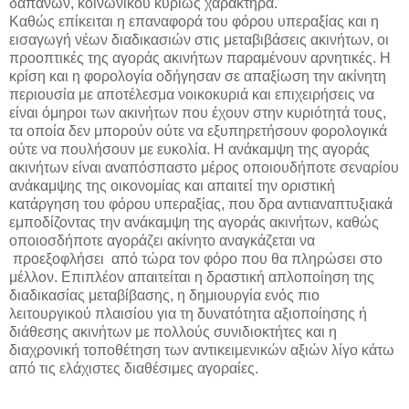
δαπανών, κοινωνικού κυρίως χαρακτήρα.
Καθώς επίκειται η επαναφορά του φόρου υπεραξίας και η
εισαγωγή νέων διαδικασιών στις μεταβιβάσεις ακινήτων, οι
προοπτικές της αγοράς ακινήτων παραμένουν αρνητικές. Η
κρίση και η φορολογία οδήγησαν σε απαξίωση την ακίνητη
περιουσία με αποτέλεσμα νοικοκυριά και επιχειρήσεις να
είναι όμηροι των ακινήτων που έχουν στην κυριότητά τους,
τα οποία δεν μπορούν ούτε να εξυπηρετήσουν φορολογικά
ούτε να πουλήσουν με ευκολία. Η ανάκαμψη της αγοράς
ακινήτων είναι αναπόσπαστο μέρος οποιουδήποτε σεναρίου
ανάκαμψης της οικονομίας και απαιτεί την οριστική
κατάργηση του φόρου υπεραξίας, που δρα αντιαναπτυξιακά
εμποδίζοντας την ανάκαμψη της αγοράς ακινήτων, καθώς
οποιοσδήποτε αγοράζει ακίνητο αναγκάζεται να
προεξοφλήσει από τώρα τον φόρο που θα πληρώσει στο
μέλλον. Επιπλέον απαιτείται η δραστική απλοποίηση της
διαδικασίας μεταβίβασης, η δημιουργία ενός πιο
λειτουργικού πλαισίου για τη δυνατότητα αξιοποίησης ή
διάθεσης ακινήτων με πολλούς συνιδιοκτήτες και η
διαχρονική τοποθέτηση των αντικειμενικών αξιών λίγο κάτω
από τις ελάχιστες διαθέσιμες αγοραίες.