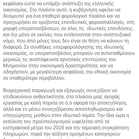
κεφάλαια ώστε να υπάρξει ανάπτυξη της ελληνικής
οικονομίας. Στο πλαίσιο αυτό, η κυβέρνηση οφείλει να
δεσμευτεί για ένα σταθερό φορολογικό πλαίσιο και να
προχωρήσει σε οριζόντιες επενδυτικές φοροαπαλλαγές, στη
μορφή υπεραποσβέσεων, σε όλες τις ιδιωτικές επενδύσεις,
και όχι μόνο σε εκείνες που εντάσσονται στον αναπτυξιακό
νόμο, που από μόνες τους δεν είναι σε θέση να κάνουν τη
διαφορά. Σε συνθήκες υπερφορολόγησης της ιδιωτικής
οικονομίας, οι υπεραποσβέσεις μπορούν να αντισταθμίσουν
μερικώς τις αναπόφευκτα αρνητικές επιπτώσεις του
Μνημονίου στην οικονομική δραστηριότητα, και να
οδηγήσουν, με μεγαλύτερη ασφάλεια, την εθνική οικονομία
σε σταθερότερο περιβάλλον.
Βιομηχανική παραγωγή και εξαγωγές συνεχίζουν να
επιδεικνύουν ανθεκτικότητα, στο πλαίσιο μιας αγοράς
εργασίας με καλή πορεία σε ό,τι αφορά την απασχόληση,
αλλά και εν μέσω συνεχιζόμενου αποπληθωρισμού και
υποχώρησης μισθών στον ιδιωτικό τομέα. Την ίδια ώρα η
εκτέλεση του προϋπολογισμού ωφελείται από τα
εισπρακτικά μέτρα του 2016 και την ταμειακή συγκράτηση
πληρωμών, παρά την αύξηση ορισμένων κατηγοριών