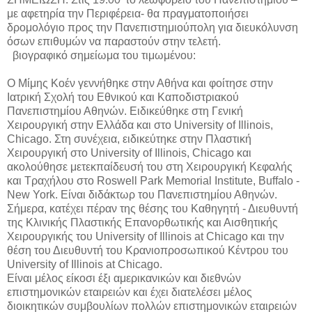
με αφετηρία την Περιφέρεια- θα πραγματοποιήσει
δρομολόγιο προς την Πανεπιστημιούπολη για διευκόλυνση
όσων επιθυμών να παραστούν στην τελετή.
βιογραφικό σημείωμα του τιμωμένου:
Ο Μίμης Κοέν γεννήθηκε στην Αθήνα και φοίτησε στην
Ιατρική Σχολή του Εθνικού και Καποδιστριακού
Πανεπιστημίου Αθηνών. Ειδικεύθηκε στη Γενική
Χειρουργική στην Ελλάδα και στο University of Illinois,
Chicago. Στη συνέχεια, ειδικεύτηκε στην Πλαστική
Χειρουργική στο University of Illinois, Chicago και
ακολούθησε μετεκπαίδευσή του στη Xειρουργική Kεφαλής
και Tραχήλου στο Roswell Park Memorial Institute, Buffalo -
New York. Είναι διδάκτωρ του Πανεπιστημίου Αθηνών.
Σήμερα, κατέχει πέραν της θέσης του Καθηγητή - Διευθυντή
της Κλινικής Πλαστικής Επανορθωτικής και Αισθητικής
Χειρουργικής του University of Illinois at Chicago και την
θέση του Διευθυντή του Κρανιοπροσωπικού Κέντρου του
University of Illinois at Chicago.
Είναι μέλος είκοσι έξι αμερικανικών και διεθνών
επιστημονικών εταιρειών και έχει διατελέσει μέλος
διοικητικών συμβουλίων πολλών επιστημονικών εταιρειών