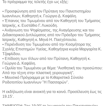
Το πρόγραμμα της τελετής έχει ως εξής:
• Προσφώνηση από τον Πρύτανη του Πανεπιστημίου
Ιωαννίνων, Καθηγητή κ. Γεώργιο Δ. Καψάλη.
• Έπαινος του Τιμωμένου από τον Καθηγητή του Τμήματος
Ιατρικής, κ. Ευστάθιο Γ. Λυκούδη.
• Ανάγνωση του Ψηφίσματος, της Αναγόρευσης και του
Διδακτορικού Διπλώματος από τον Πρόεδρο του Τμήματος
Ιατρικής, Καθηγητή κ. Μηνά Η. Πασχόπουλο.
• Περιένδυση του Τιμωμένου από την Κοσμήτορα της
Σχολής Επιστημών Υγείας, Καθηγήτρια κυρία Μαργαρίτα Κ.
Τζαφλίδου.
• Επίδοση των τίτλων από τον Πρύτανη, Καθηγητή κ.
Γεώργιο Δ. Καψάλη.
• Ομιλία του Τιμωμένου με θέμα: “Αισθητική του προσώπου:
Από την τέχνη στην πλαστική χειρουργική”.
• Μουσικό Πρόγραμμα με το Κιθαριστικό Σύνολο
Ροδοτοπίου Ιωαννίνων "Η Πασσαρών".
Η εκδήλωση είναι ανοικτή για το κοινό. Προσέλευση έως τις
19.15’.
ΣΗΜΕΙΩΣΗ: Στις 19.00’ το λεωφορείο του Πανεπιστημίου –