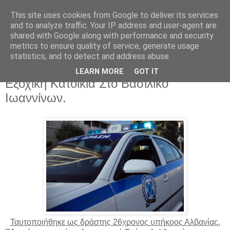
This site uses cookies from Google to deliver its services
EPIRUS VOICE
and to analyze traffic. Your IP address and user-agent are
shared with Google along with performance and security
metrics to ensure quality of service, generate usage
statistics, and to detect and address abuse.
Σάββατο 9 Ιουλίου 2016
Εξιχνιάστηκε Υπόθεση Διάρρηξης Σε
LEARN MORE
GOT IT
Εξοχική Κατοικία Στο Βασιλικό
Ιωαννίνων.
Ταυτοποιήθηκε ως δράστης 26χρονος υπήκοος Αλβανίας.