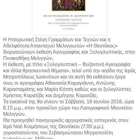
Η Ηπειρωτική Στέγη Γραμμάτων και Τεχνών και η
Αδελφότητα Απανταχού Μελιγγιωτών «Η Θεοτόκος»
διοργανώνουν έκθεση Αγιογραφίας και Ξυλογλυπτικής, στην
Πινακοθήκη Μελιγγών.
Η έκθεση, με τίτλο «Ξυλογλυπτική – Βυζαντινή Αγιογραφία
και άλλα θρησκευτικά θέματα», τελεί υπό την αιγίδα της Ιεράς
Μητροπόλεως Ιωαννίνων και σε αυτή θα εκθέσουν έργα
τους οι αγιογράφοι Αθανασία Καραγιάννη, Αντώνης
Καρασταμάτης και Μαρία Κότση καθώς και οι ξυλογλύπτες
Χρήστος Καρατζάς και Δημήτρης Καρατζάς.
Τα εγκαίνιά της θα γίνουν το Σάββατο, 18 Ιουνίου 2016, ώρα
8.15 μ.μ., στον προαύλιο χώρο του Λαογραφικού Μουσείου
Μελιγγών.
Θα προηγηθεί πανηγυρικός αρχιερατικός εσπερινός στον
Ιερό Ναό Κοιμήσεως της Θεοτόκου (7:00 μ.μ.),
χοροστατούντος του Σεβασμιώτατου Μητροπολίτη
Ιωαννίνων κκ. Μάξιμου.