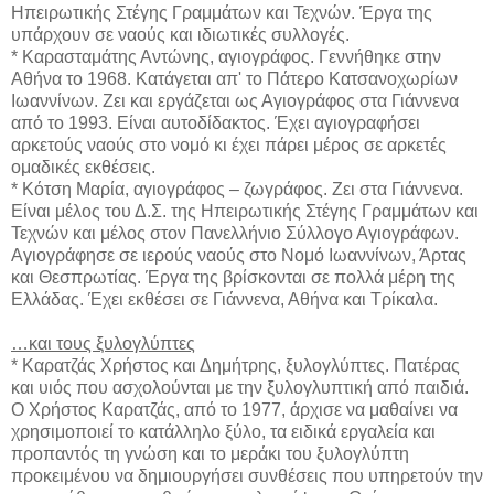
Ηπειρωτικής Στέγης Γραμμάτων και Τεχνών. Έργα της
υπάρχουν σε ναούς και ιδιωτικές συλλογές.
* Καρασταμάτης Αντώνης, αγιογράφος. Γεννήθηκε στην
Αθήνα το 1968. Κατάγεται απ' το Πάτερο Κατσανοχωρίων
Ιωαννίνων. Ζει και εργάζεται ως Αγιογράφος στα Γιάννενα
από το 1993. Είναι αυτοδίδακτος. Έχει αγιογραφήσει
αρκετούς ναούς στο νομό κι έχει πάρει μέρος σε αρκετές
ομαδικές εκθέσεις.
* Κότση Μαρία, αγιογράφος – ζωγράφος. Ζει στα Γιάννενα.
Είναι μέλος του Δ.Σ. της Ηπειρωτικής Στέγης Γραμμάτων και
Τεχνών και μέλος στον Πανελλήνιο Σύλλογο Αγιογράφων.
Αγιογράφησε σε ιερούς ναούς στο Νομό Ιωαννίνων, Άρτας
και Θεσπρωτίας. Έργα της βρίσκονται σε πολλά μέρη της
Ελλάδας. Έχει εκθέσει σε Γιάννενα, Αθήνα και Τρίκαλα.
…και τους ξυλογλύπτες
* Καρατζάς Χρήστος και Δημήτρης, ξυλογλύπτες. Πατέρας
και υιός που ασχολούνται με την ξυλογλυπτική από παιδιά.
Ο Χρήστος Καρατζάς, από το 1977, άρχισε να μαθαίνει να
χρησιμοποιεί το κατάλληλο ξύλο, τα ειδικά εργαλεία και
προπαντός τη γνώση και το μεράκι του ξυλογλύπτη
προκειμένου να δημιουργήσει συνθέσεις που υπηρετούν την