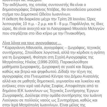
Την εκδήλωση, της οποίας συντονιστής θα είναι ο
δημοσιογράφος Στέφανος Ντόβας, θα συνοδεύσει μουσικό
σχήμα του Δημοτικού Ωδείου Ιωαννίνων.
Η έκθεση θα διαρκέσει μέχρι την Τρίτη 28 Ιουνίου. Ώρες
λειτουργίας 10 π.μ. - 2 μ.μ. και 6 - 8 μ.μ. Παράλληλα, τις ίδιες
ώρες, θα είναι ανοιχτό και το Λαογραφικό Μουσείο Μελιγγών
που στεγάζεται στο ίδιο κτίριο με την Πινακοθήκη.
Λίγα λόγια για τους αγιογράφους…
* Καραγιάννη Αθανασία, αγιογράφος – ζωγράφος, τεχνικός
συντήρησης. Σπούδασε λογιστικά, αλλά την κέρδισε η αγάπη
για τη ζωγραφική. Φοίτησε στη Σχολή Αγιογραφίας της
Μητρόπολης Ηλείας (1996-2000). Παρακολούθησε
μαθήματα ζωγραφικής, ζωγραφική σε γυαλί και δέρμα,
καθώς και βιτρώ και ψηφιδωτού. Δίδαξε την τέχνη της
αγιογραφίας στο Πνευματικό Κέντρο του Δήμου Ανατολής
αλλά και σε μαθητές δημοτικού, γυμνασίου και λυκείου και
ενήλικες στον ιερό ναό Αγίας Σοφίας. Αποφοίτησε από το
δημόσιο ΙΕΚ Ιωαννίνων ως Τεχνικός Συντήρησης Έργων
Ζωγραφικής. Δούλεψε στην ομάδα συντήρησης του Ιωάννη
Λιούγκου σε πολλούς ναούς ως Συντηρήτρια, καθώς και
στην Ιερά Μητρόπολη Ιωαννίνων. Είναι μέλος της