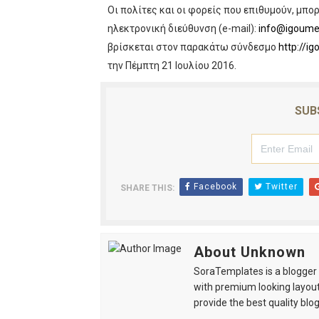
Οι πολίτες και οι φορείς που επιθυμούν, μπο
Από Τις 14 Έως Τις 31 Μαΐ
ηλεκτρονική διεύθυνση (e-mail):
info@igoumen
βρίσκεται στον παρακάτω σύνδεσμο
http://i
Ιωάννινα:Επίσκεψη Υφ.Οικ
την Πέμπτη 21 Ιουλίου 2016.
Ιωάννινα:Περιβαλλοντική 
SUB
Σημαντικές Υποδομές Ζήτη
Σκανδαλώδης η πολιτική γι
Facebook
Twitter
SHARE THIS:
About Unknown
SoraTemplates is a blogger r
with premium looking layout
provide the best quality blo