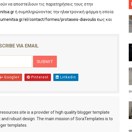
ρούν να αποστείλουν τις παρατηρήσεις τους στην
ου Οι Αιτήσεις Εγγραφής Και Δήλωση Προτίμησης Για ΓΕΛ Κ
itsa.gr
ή συμπληρώνοντας την ηλεκτρονική φόρμα η οποία
goumenitsa.gr/el/contact/formes/protaseis-diavoulis
έως και
ονομίας Στη Μονάδα ΑΣΑ Στο Ελευθεροχώρι.
Δράση, Την Πέμπτη 10 Μαΐου Στην Παραλίμνια Περιοχή Του
SCRIBE VIA EMAIL
σε Για Την Άρτα Ο Δήμαρχος Από Υπουργούς Και Ευρωβου
α τη Λίμνη: Ηπειρώτες στείλτε Καχριμάνη και Φίλιο σπίτι τ
Google+
Pinterest
Linkedin
o
esources site is a provider of high quality blogger template
 and robust design. The main mission of SoraTemplates is to
gger templates.