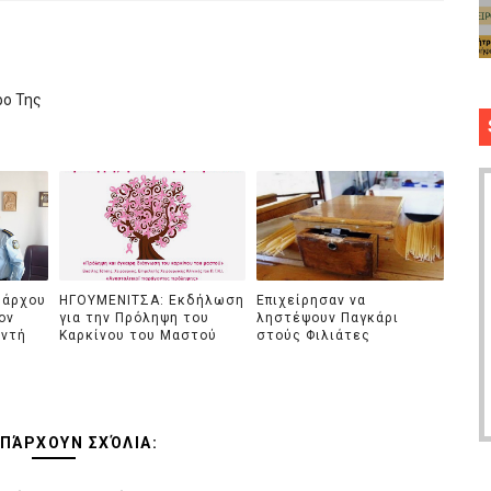
ρο Της
μάρχου
ΗΓΟΥΜΕΝΙΤΣΑ: Εκδήλωση
Επιχείρησαν να
ον
για την Πρόληψη του
ληστέψουν Παγκάρι
υντή
Καρκίνου του Μαστού
στούς Φιλιάτες
ΥΠΆΡΧΟΥΝ ΣΧΌΛΙΑ: