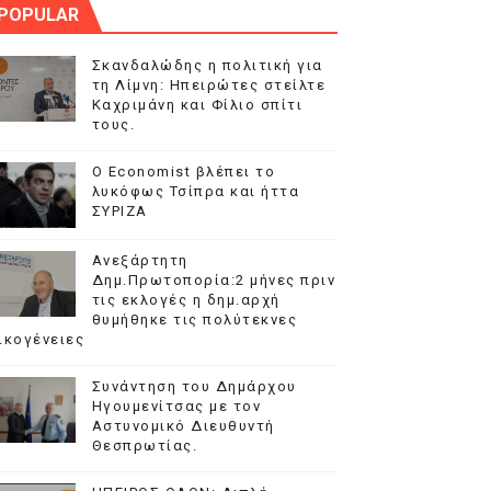
POPULAR
αι ΕΠΑΛ
Σκανδαλώδης η πολιτική για
τη Λίμνη: Ηπειρώτες στείλτε
Καχριμάνη και Φίλιο σπίτι
τους.
 Περάματος.
Ο Economist βλέπει το
λευτές.
λυκόφως Τσίπρα και ήττα
ΣΥΡΙΖΑ
ους.
Ανεξάρτητη
Δημ.Πρωτοπορία:2 μήνες πριν
τις εκλογές η δημ.αρχή
θυμήθηκε τις πολύτεκνες
ικογένειες
Συνάντηση του Δημάρχου
Ηγουμενίτσας με τον
Αστυνομικό Διευθυντή
Θεσπρωτίας.