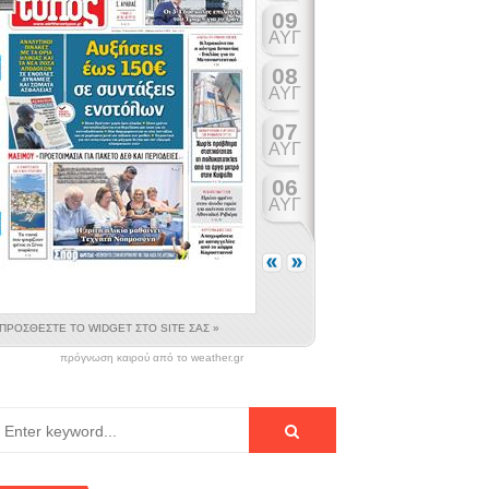
δημοτικοί σύμβουλοι.
και 2 ακόμη μάρτυρες
ς με «δανεικό» προσωπικό.
πρόγνωση καιρού από το weather.gr