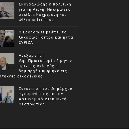
Σκανδαλώδης η πολιτική
για τη Λίμνη: Ηπειρώτες
στείλτε Καχριμάνη και
Φίλιο σπίτι τους.
Ο Economist βλέπει το
λυκόφως Τσίπρα και ήττα
ΣΥΡΙΖΑ
Ανεξάρτητη
Δημ.Πρωτοπορία:2 μήνες
πριν τις εκλογές η
δημ.αρχή θυμήθηκε τις
ύτεκνες oικογένειες
Συνάντηση του Δημάρχου
Ηγουμενίτσας με τον
Αστυνομικό Διευθυντή
Θεσπρωτίας.