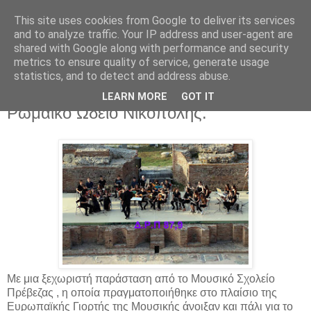
This site uses cookies from Google to deliver its services
EPIRUS VOICE
and to analyze traffic. Your IP address and user-agent are
shared with Google along with performance and security
metrics to ensure quality of service, generate usage
statistics, and to detect and address abuse.
Παρασκευή 24 Ιουνίου 2016
Μια ξεχωριστή παράσταση στο
LEARN MORE
GOT IT
Ρωμαϊκό Ωδείο Νικόπολης.
Με μια ξεχωριστή παράσταση από το Μουσικό Σχολείο
Πρέβεζας , η οποία πραγματοποιήθηκε στο πλαίσιο της
Ευρωπαϊκής Γιορτής της Μουσικής άνοιξαν και πάλι για το