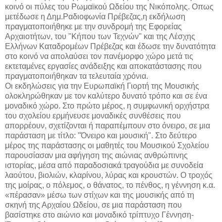
κοινό οι πύλες του Ρωμαϊκού Ωδείου της Νικόπολης. Οπως
μετέδωσε η Δημ.Ραδιοφωνία Πρέβεζας,η εκδήλωση
πραγματοποιήθηκε με την συνδρομή της Εφορείας
Αρχαιοτήτων, του "Κήπου των Τεχνών" και της Λέσχης
Ελλήνων Καταδρομέων Πρέβεζας και έδωσε την δυνατότητα
στο κοινό να απολαύσει τον πανέμορφο χώρο μετά τις
εκτεταμένες εργασίες ανάδειξης και αποκατάστασης που
πραγματοποιήθηκαν τα τελευταία χρόνια.
Οι εκδηλώσεις για την Ευρωπαϊκή Γιορτή της Μουσικής
ολοκληρώθηκαν με τον καλύτερο δυνατό τρόπο και σε ένα
μοναδικό χώρο. Στο πρώτο μέρος, η συμφωνική ορχήστρα
του σχολείου ερμήνευσε μοναδικές συνθέσεις που
απορρέουν, σχετίζονται ή παραπέμπουν στο όνειρο, σε μια
παράσταση με τίτλο: "Όνειρο και μουσική". Στο δεύτερο
μέρος της παράστασης οι μαθητές του Μουσικού Σχολείου
παρουσίασαν μια αφήγηση της αιώνιας ανθρώπινης
ιστορίας, μέσα από παραδοσιακά τραγούδια με συνοδεία
λαούτου, βιολιών, κλαρίνου, λύρας και κρουστών. Ο τροχός
της μοίρας, ο πόλεμος, ο θάνατος, το πένθος, η γέννηση κ.α.
«πέρασαν» μέσω των στίχων και της μουσικής από τη
σκηνή της Αρχαίου Ωδείου, σε μια παράσταση που
βασίστηκε στο αιώνιο και μοναδικό τρίπτυχο Γέννηση-