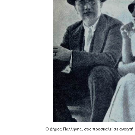
Ο δήμος Πάργας σε επετει
ΗΓΟΥΜΕΝΙΤΣΑ: Εκδήλωση γ
Κανονικά θα λειτουργεί ο
Ανεξάρτητη Δημοτική Πρωτ
Επιχείρησαν να ληστέψουν
Σε θρίλερ εξελίσσεται η δί
Α. Μπέζας: Περιφέρονται 
Διεθνές αεροδρόμιο Ιωαννί
Πρωτοβουλία Άρτας ενάντι
Ο Δήμος Παλλήνης, σας προσκαλεί σε ανοιχτή σ
Επιστολή Ζιάβρα Κων/νου 