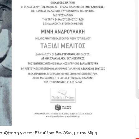
ακές εκδηλώσεις στη Μάνη
ια την Πρόληψη του Καρκίνου του Μαστού
 αστυνομικός σταθμός Πάργας
οπορία - Την πρώτη τους συνάντηση είχαν οι υποψήφιοι 
 Παγκάρι στούς Φιλιάτες
κη για τον θάνατο της Κ. Αναγνώστη. Κατέθεσαν οι γονείς 
ανά τη χώρα κόβοντας κορδέλες εγκαινίων σε δομές υγεία
νων: Πύλη εισόδου και για την γενική αεροπορία.
α στις εξορύξεις υδρογονανθράκων.
υζήτηση για τον Ελευθέριο Βενιζέλο, με τον Μίμη
για τις εσωκομματικές εκλογές στην ΝΔ.