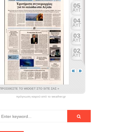
δημοτικοί σύμβουλοι.
και 2 ακόμη μάρτυρες
ς με «δανεικό» προσωπικό.
πρόγνωση καιρού από το weather.gr