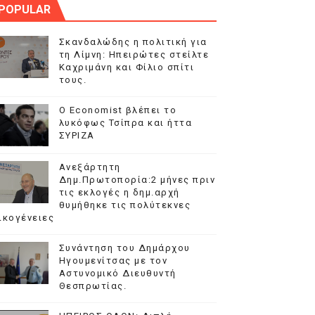
POPULAR
αι ΕΠΑΛ
Σκανδαλώδης η πολιτική για
τη Λίμνη: Ηπειρώτες στείλτε
Καχριμάνη και Φίλιο σπίτι
τους.
 Περάματος.
Ο Economist βλέπει το
λευτές.
λυκόφως Τσίπρα και ήττα
ΣΥΡΙΖΑ
ους.
Ανεξάρτητη
Δημ.Πρωτοπορία:2 μήνες πριν
τις εκλογές η δημ.αρχή
θυμήθηκε τις πολύτεκνες
ικογένειες
Συνάντηση του Δημάρχου
Ηγουμενίτσας με τον
Αστυνομικό Διευθυντή
Θεσπρωτίας.