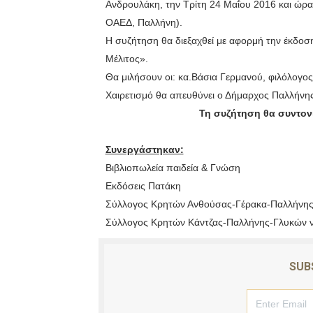
Ανδρουλάκη, την Τρίτη 24 Μαΐου 2016 και ώρα
Από Τις 14 Έως Τις 31 Μαΐ
ΟΑΕΔ, Παλλήνη).
Η συζήτηση θα διεξαχθεί με αφορμή την έκδοση 
Ιωάννινα:Επίσκεψη Υφ.Οικ
Μέλιτος».
Θα μιλήσουν οι: κα.Βάσια Γερμανού, φιλόλογος
Ιωάννινα:Περιβαλλοντική 
Χαιρετισμό θα απευθύνει ο Δήμαρχος Παλλήνη
Σημαντικές Υποδομές Ζήτη
Τη συζήτηση θα συντον
Σκανδαλώδης η πολιτική γι
Συνεργάστηκαν:
Βιβλιοπωλεία παιδεία & Γνώση
Εκδόσεις Πατάκη
Σύλλογος Κρητών Ανθούσας-Γέρακα-Παλλήνη
Σύλλογος Κρητών Κάντζας-Παλλήνης-Γλυκών ν
SUB