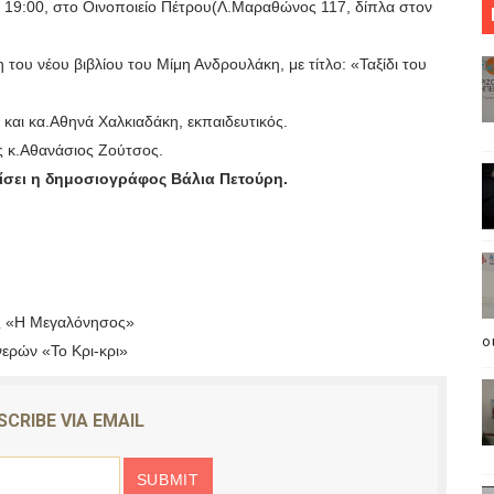
 19:00, στο Οινοποιείο Πέτρου(Λ.Μαραθώνος 117, δίπλα στον
ου Οι Αιτήσεις Εγγραφής Και Δήλωση Προτίμησης Για ΓΕΛ Κ
του νέου βιβλίου του Μίμη Ανδρουλάκη, με τίτλο: «Ταξίδι του
ονομίας Στη Μονάδα ΑΣΑ Στο Ελευθεροχώρι.
 και κα.Αθηνά Χαλκιαδάκη, εκπαιδευτικός.
Δράση, Την Πέμπτη 10 Μαΐου Στην Παραλίμνια Περιοχή Του
ς κ.Αθανάσιος Ζούτσος.
σε Για Την Άρτα Ο Δήμαρχος Από Υπουργούς Και Ευρωβου
ίσει η δημοσιογράφος Βάλια Πετούρη.
α τη Λίμνη: Ηπειρώτες στείλτε Καχριμάνη και Φίλιο σπίτι τ
ς «Η Μεγαλόνησος»
o
ερών «Το Κρι-κρι»
SCRIBE VIA EMAIL